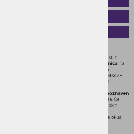
OPIS IZDELKA
UPORABA
SORODNI IZDELKI
Frappe Matcha & Sončnica
Odkrijte popolno ravnovesje okusa in funkcionalnosti z
vegansko mešanico za frappé Matcha & Sončnica
. Ta
inovativni
frappé mix
omogoča hitro, enostavno in
popolnoma standardizirano pripravo vrhunskih napitkov –
idealno za kavarne, gostinstvo ali domačo uporabo.
Ta frappé je ustvarjen za vse
, ki obožujejo
prepoznaven
okus matche
, saj ta pride v mešanici lepo do izraza. Če
uživate v naravnih, nekoliko bolj zelenih in manj sladkih
okusih, vas bo zagotovo navdušil.
Če pa prisegate na zelo sladke, klasične frappéje, je okus
lahko nekoliko drugačen od vaših pričakovanj.