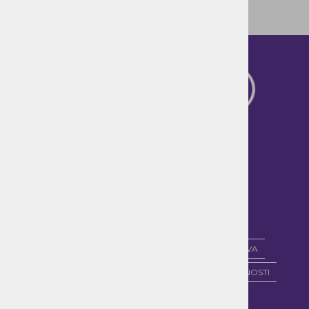
PLAČILNI POGOJI
DOSTAVA IN DOBAVA
POGOJI POSLOVANJA
POLITIKA ZASEBNOSTI