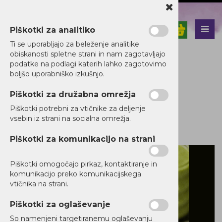
Piškotki za analitiko
Nazaj en nivo
Nazaj en nivo
Nazaj en nivo
Ti se uporabljajo za beleženje analitike
obiskanosti spletne strani in nam zagotavljajo
Vrsta 1
Vrsta 1
Vrsta 1
podatke na podlagi katerih lahko zagotovimo
boljšo uporabniško izkušnjo.
Vrsta 2
Vrsta 2
Vrsta 2
Piškotki za družabna omrežja
Vrsta 3
Vrsta 3
Vrsta 3
Kategorije izdelkov
Piškotki potrebni za vtičnike za deljenje
Matcha & Sunflower
vsebin iz strani na socialna omrežja.
Piškotki za komunikacijo na strani
Piškotki omogočajo pirkaz, kontaktiranje in
komunikacijo preko komunikacijskega
vtičnika na strani.
Piškotki za oglaševanje
So namenjeni targetiranemu oglaševanju