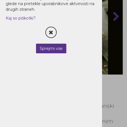
glede na pretekle uporabnikove aktvinosti na
drugih straneh.
Kaj so piškotki?
Sprejmi vse
Frappe Matcha & Sončnica – veganski
frappé mix za popolno kremasto
izkušnjo. Zahvaljujoč skrbno izbranim