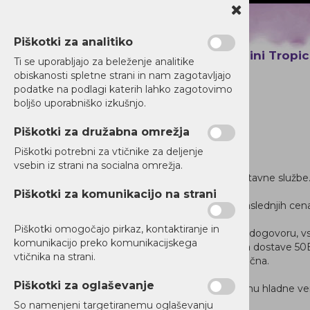
Piškotki za analitiko
IZDELKI
Špelini Tropi
Ti se uporabljajo za beleženje analitike
obiskanosti spletne strani in nam zagotavljajo
podatke na podlagi katerih lahko zagotovimo
boljšo uporabniško izkušnjo.
Piškotki za družabna omrežja
Dostava
Piškotki potrebni za vtičnike za deljenje
vsebin iz strani na socialna omrežja.
Za dostavo skrbi Acai.si sam v okviru svoje dostavne službe
Piškotki za komunikacijo na strani
Dostava produktov Acai.si se zaračunava po naslednjih cena
Piškotki omogočajo pirkaz, kontaktiranje in
Brezplačni prevzem izdelkov po predhodnem dogovoru, vsak
komunikacijo preko komunikacijskega
Pri nakupu od 0,00 EUR do 99,99 EUR je cena dostave 50
vtičnika na strani.
Pri nakupu nad 100,00 EUR je dostava brezplačna.
Piškotki za oglaševanje
Dostava zamrznjenih izdelkov se vrši po sistemu hladne v
So namenjeni targetiranemu oglaševanju