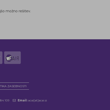
jšo možno rešitev.
TIKA ZASEBNOSTI
984 109
Email:
acai[at]acai.si