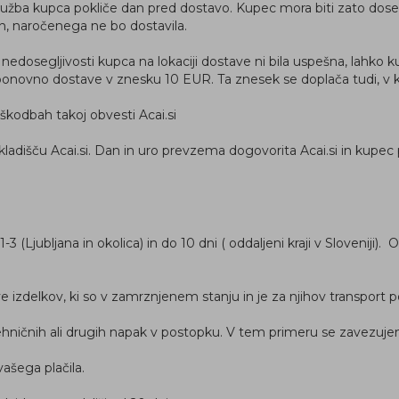
užba kupca pokliče dan pred dostavo. Kupec mora biti zato doseglj
n, naročenega ne bo dostavila.
edosegljivosti kupca na lokaciji dostave ni bila uspešna, lahko
ponovno dostave v znesku 10 EUR. Ta znesek se doplača tudi, v k
škodbah takoj obvesti Acai.si
išču Acai.si. Dan in uro prevzema dogovorita Acai.si in kupec po
 (Ljubljana in okolica) in do 10 dni ( oddaljeni kraji v Sloveniji)
ave izdelkov, ki so v zamrznjenem stanju in je za njihov transpor
i tehničnih ali drugih napak v postopku. V tem primeru se zavezuj
šega plačila.