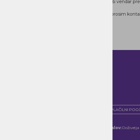
Za izdelke, ki niso na zalogi so dobavni roki daljši vendar pr
V primeru, da želite izdelek prejeti hitreje, nas prosim kont
PLAČILNI POGO
Kontakt:
Naslov:
Doživetja 