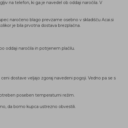
iv na telefon, ki ga je navedel ob oddaji naročila. V
 kupec naročeno blago prevzame osebno v skladišču Acai.si
olikor je bila prvotna dostava brezplačna.
 oddaji naročila in potrjenem plačilu.
. O ceni dostave veljajo zgoraj navedeni pogoji. Vedno pa se s
t potreben poseben temperaturni režim.
emo, da bomo kupca ustrezno obvestili.