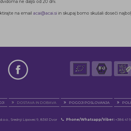
edvidoma ne daljši od 20 dni.
aktirajte na email
acai@acai.si
in skupaj bomo skušali doseči najbol
JI
DOSTAVA IN DOBAVA
POGOJI POSLOVANJA
POLI
d.o.o., Srednji Lipovec 9, 8361 Dvor
Phone/Whatsapp/Viber:
+386 41 