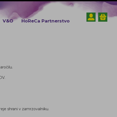
V&O
HoReCa Partnerstvo
aročilu.
DV.
eje shrani v zamrzovalniku.