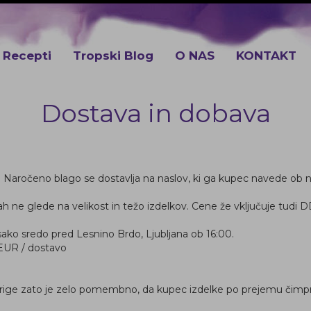
c Recepti
Tropski Blog
O NAS
KONTAKT
Dostava in dobava
. Naročeno blago se dostavlja na naslov, ki ga kupec navede ob n
h ne glede na velikost in težo izdelkov. Cene že vključuje tudi D
o sredo pred Lesnino Brdo, Ljubljana ob 16:00.
EUR / dostavo
erige zato je zelo pomembno, da kupec izdelke po prejemu čimpr