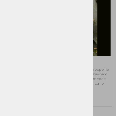
Matcha & Sunflower
Frappe Matcha & Sončnica – veganski frappé mix za popolno
kremasto izkušnjo. Zahvaljujoč skrbno izbranim sestavinam
pripravite kremast matcha frappé zgolj z dodatkom vode.
Brez dodatnih praškov, sirupov ali ledenih kock – samo
zmešajte v blenderju in uživajte.
47,48 €