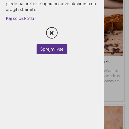
glede na pretekle uporabnikove aktvinosti na
drugih straneh.
Kaj so piškotki?
Sprejmi vse
Frappé Mix Sončnica & čokoladni užitek
Uživajte v osvežilnem okusu zamrznjene frappé mešanice
Sunflower & Chocolate – veganski, naravni in brez dodatkov.
Kremasti leden kavni napitek, pripravljen hitro in enostavno.
51,10 €