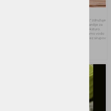
Kavni latte užitek
Naša zamrznjena frappé mešanica "Kavni latte užitek" združuje
polnomastno mleko, pravo kavo in nežno aromo vanilije za
intenziven latte okus ter popolnoma kremasto teksturo.
Priprava je hitra in preprosta – v mešalnik dodajte samo vodo
in uživajte v vrhunskem ledenem kavnem napitku, brez sirupov
in praškov.
49,60 €