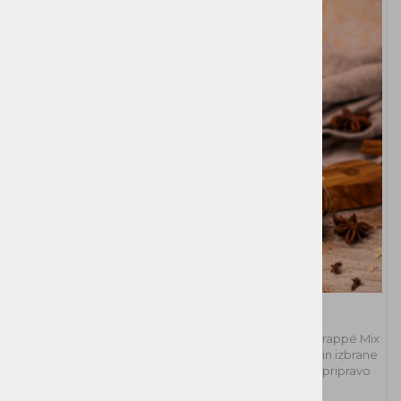
Frappé Mix Ovseni chai twist
Odkrij zamrznjeni frappé z orientalskim pridihom – Frappé Mix
Ovseni chai twist združuje jabolko, ovsene kosmiče in izbrane
začimbe za kremasti, aromatični užitek. Popoln za pripravo
frappéja doma, 100 % veganski.