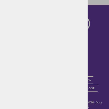
PLAČILNI POGOJI
DOSTAVA IN DOBAVA
POGOJI POSLOVANJA
POLITIKA ZASEBNOSTI
Kontakt:
Naslov:
Doživetja d.o.o., Srednji Lipovec 9, 8361 Dvor
Phone/Whatsapp/Viber:
+386 41 984 109