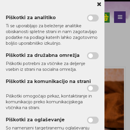
Piškotki za analitiko
Nazaj en nivo
Nazaj en nivo
Nazaj en nivo
Ti se uporabljajo za beleženje analitike
obiskanosti spletne strani in nam zagotavljajo
Vrsta 1
Vrsta 1
Vrsta 1
podatke na podlagi katerih lahko zagotovimo
boljšo uporabniško izkušnjo.
Vrsta 2
Vrsta 2
Vrsta 2
Piškotki za družabna omrežja
Vrsta 3
Vrsta 3
Vrsta 3
Kategorije izdelkov
Piškotki potrebni za vtičnike za deljenje
vsebin iz strani na socialna omrežja.
Piškotki za komunikacijo na strani
Piškotki omogočajo pirkaz, kontaktiranje in
komunikacijo preko komunikacijskega
vtičnika na strani.
Piškotki za oglaševanje
So namenjeni targetiranemu oglaševanju